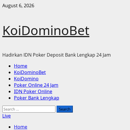
Skip
August 6, 2026
to
content
KoiDominoBet
Hadirkan IDN Poker Deposit Bank Lengkap 24 Jam
Primary
Home
Menu
KoiDominoBet
KoiDomino
Poker Online 24 Jam
IDN Poker Online
Poker Bank Lengkap
Search
for:
Live
Home