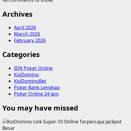
Archives
April 2026
March 2026
February 2026
Categories
IDN Poker Online
KoiDomino
KoiDominoBet
Poker Bank Lengkap
Poker Online 24 Jam
You may have missed