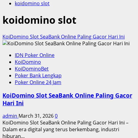
koidomino slot
koidomino slot
KoiDomino Slot SeaBank Online Paling Gacor Hari Ini
IDN Poker Online
KoiDomino
KoiDominoBet
Poker Bank Lengkap
Poker Online 24 Jam
KoiDomino Slot SeaBank Online Paling Gacor
Hari Ini
admin
March 31, 2026
0
KoiDomino Slot SeaBank Online Paling Gacor Hari Ini –
Dalam era digital yang terus berkembang, industri
hiburan...