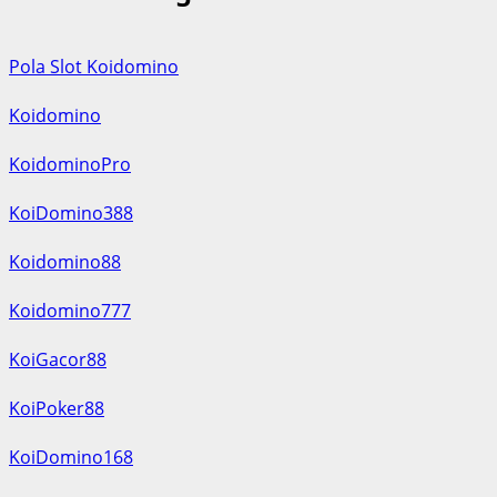
KoiDomino
Slot
BCA
Pola Slot Koidomino
Online
Lengkap
Koidomino
dengan
Fitur
KoidominoPro
Menarik
KoiDomino388
Koidomino88
Koidomino777
KoiGacor88
KoiPoker88
KoiDomino168