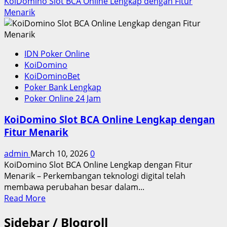
more
KoiDomino Slot BCA Online Lengkap dengan Fitur
about
Menarik
KoiDomino
Slot
BSI
IDN Poker Online
Online
KoiDomino
Gacor
KoiDominoBet
Peluang
Poker Bank Lengkap
Menang
Poker Online 24 Jam
Lebih
Besar
KoiDomino Slot BCA Online Lengkap dengan
Fitur Menarik
admin
March 10, 2026
0
KoiDomino Slot BCA Online Lengkap dengan Fitur
Menarik – Perkembangan teknologi digital telah
membawa perubahan besar dalam...
Read
Read More
more
Sidebar / Blogroll
about