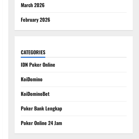
March 2026
February 2026
CATEGORIES
IDN Poker Online
KoiDomino
KoiDominoBet
Poker Bank Lengkap
Poker Online 24 Jam