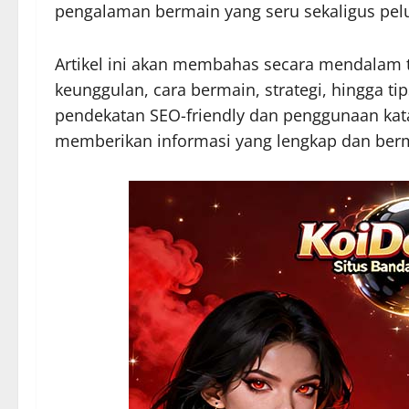
pengalaman bermain yang seru sekaligus pel
Artikel ini akan membahas secara mendalam t
keunggulan, cara bermain, strategi, hingga 
pendekatan SEO-friendly dan penggunaan kata t
memberikan informasi yang lengkap dan ber