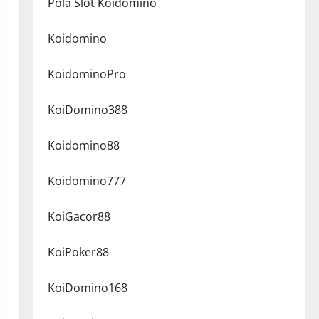
Pola Slot Koidomino
Koidomino
KoidominoPro
KoiDomino388
Koidomino88
Koidomino777
KoiGacor88
KoiPoker88
KoiDomino168