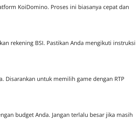
tform KoiDomino. Proses ini biasanya cepat dan
kan rekening BSI. Pastikan Anda mengikuti instruksi
edia. Disarankan untuk memilih game dengan RTP
ngan budget Anda. Jangan terlalu besar jika masih