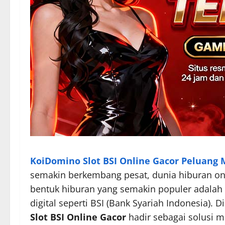
KoiDomino Slot BSI Online Gacor Peluang
semakin berkembang pesat, dunia hiburan onl
bentuk hiburan yang semakin populer adalah 
digital seperti BSI (Bank Syariah Indonesia). 
Slot BSI Online Gacor
hadir sebagai solusi 